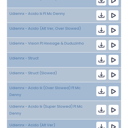
Udiennx - Acido Iii Ft Mc Denny
Udiennx - Acido (Alt Ver, Over Slowed)
Udiennx - Vision Ft Hxvsage & Duduzinho
Udiennx - Struct
Udiennx - Struct (Slowed)
Udiennx - Acido Iii (Over Slowed) Ft Mc
Denny
Udiennx - Acido Iii (Super Slowed) Ft Mc
Denny
Udiennx - Acido (Alt Ver)