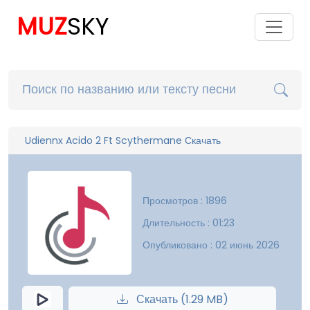
MUZ
SKY
Udiennx Acido 2 Ft Scythermane Скачать
Просмотров : 1896
Длительность : 01:23
Опубликовано : 02 июнь 2026
Скачать (1.29 MB)