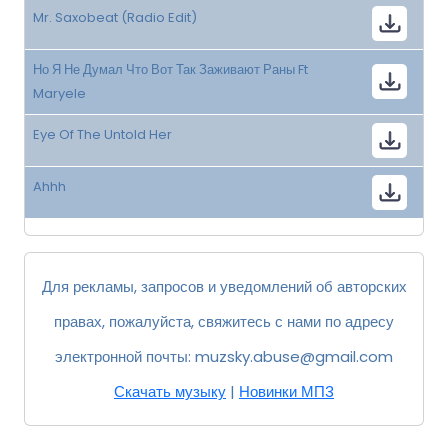
Mr. Saxobeat (Radio Edit)
Но Я Не Думал Что Вот Так Заживают Раны Ft
Maryele
Eye Of The Untold Her
Ahhh
Для рекламы, запросов и уведомлений об авторских
правах, пожалуйста, свяжитесь с нами по адресу
электронной почты:
muzsky.abuse@gmail.com
Скачать музыку
|
Новинки МП3