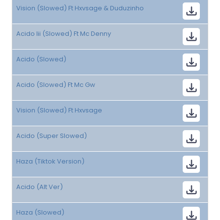
Vision (Slowed) Ft Hxvsage & Duduzinho
Acido Iii (Slowed) Ft Mc Denny
Acido (Slowed)
Acido (Slowed) Ft Mc Gw
Vision (Slowed) Ft Hxvsage
Acido (Super Slowed)
Haza (Tiktok Version)
Acido (Alt Ver)
Haza (Slowed)