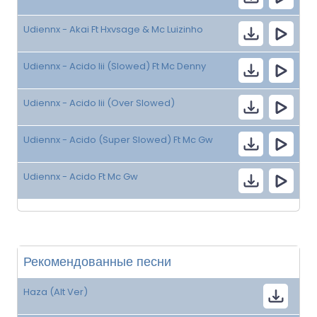
Udiennx - Akai Ft Hxvsage & Mc Luizinho
Udiennx - Acido Iii (Slowed) Ft Mc Denny
Udiennx - Acido Iii (Over Slowed)
Udiennx - Acido (Super Slowed) Ft Mc Gw
Udiennx - Acido Ft Mc Gw
Рекомендованные песни
Haza (Alt Ver)