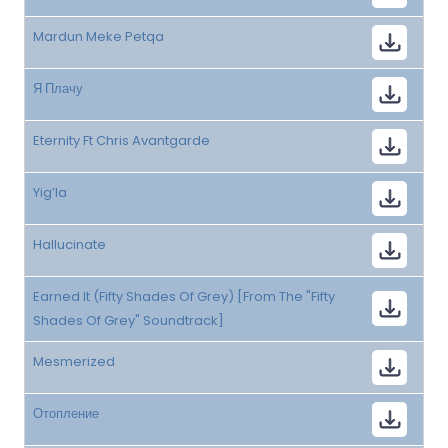
Mardun Meke Petqa
Я Плачу
Eternity Ft Chris Avantgarde
Yig’la
Hallucinate
Earned It (Fifty Shades Of Grey) [From The "Fifty
Shades Of Grey" Soundtrack]
Mesmerized
Отопление