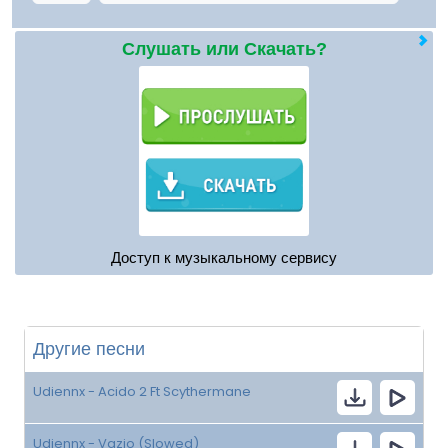
Слушать или Скачать?
Доступ к музыкальному сервису
Другие песни
Udiennx - Acido 2 Ft Scythermane
Udiennx - Vazio (Slowed)